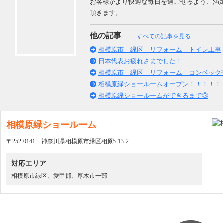
お客様がより快適な毎日を過ごせるよう、満
プライバシーポリシー
お問い合わせ
ニッカホーム公式サイト
頂きます。
他の記事
すべての記事を見る
相模原市 緑区 リフォーム トイレ工事
日本代表お疲れさまでした！
相模原市 緑区 リフォーム コンベック
相模原緑ショールームオープン！！！！！
相模原緑ショールームができるまで③
相模原緑ショールーム
〒252-0141 神奈川県相模原市緑区相原5-13-2
対応エリア
相模原市緑区、愛甲郡、厚木市一部